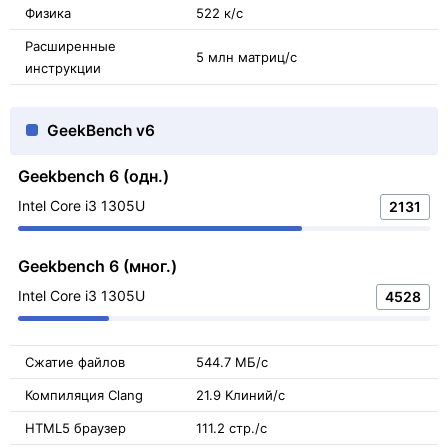
Физика
522 к/с
Расширенные
5 млн матриц/с
инструкции
GeekBench v6
Geekbench 6 (одн.)
Intel Core i3 1305U
2131
Geekbench 6 (мног.)
Intel Core i3 1305U
4528
Сжатие файлов
544.7 МБ/с
Компиляция Clang
21.9 Kлиний/с
HTML5 браузер
111.2 стр./с