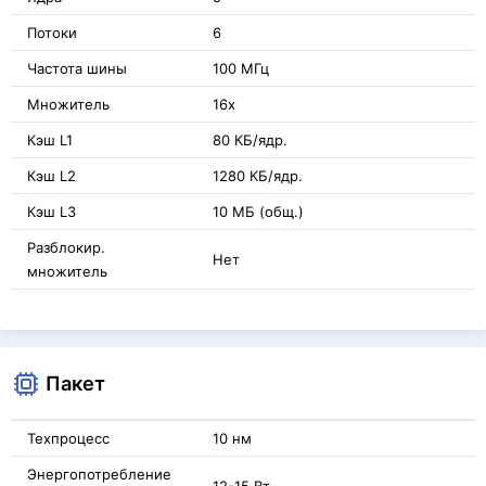
Потоки
6
Частота шины
100 МГц
Множитель
16x
Кэш L1
80 КБ/ядр.
Кэш L2
1280 КБ/ядр.
Кэш L3
10 МБ (общ.)
Разблокир.
Нет
множитель
Пакет
Техпроцесс
10 нм
Энергопотребление