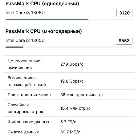
PassMark CPU (одноядерный)
Intel Core i3 1305U
3120
PassMark CPU (многоядерный)
Intel Core i3 1305U
8553
Целочисленные
27.9 Gops/с
вычисления
Вычисления с
19.8 Gops/с
плавающей точкой
Поиск простых чисел
36 млн прост.числ./с
Случайная
10.4 млн стр./с
сортировка строк
Шифрование данных
5.7 ГБ/с
Сжатие данных
89.7 МБ/с