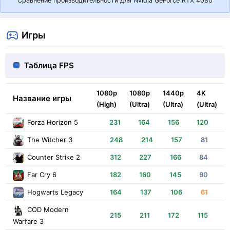
Сравнение производительности для Nvidia GeForce RTX 4080
Игры
Таблица FPS
1080p
1080p
1440p
4K
Название игры
(High)
(Ultra)
(Ultra)
(Ultra)
Forza Horizon 5
231
164
156
120
The Witcher 3
248
214
157
81
Counter Strike 2
312
227
166
84
Far Cry 6
182
160
145
90
Hogwarts Legacy
164
137
106
61
COD Modern
215
211
172
115
Warfare 3