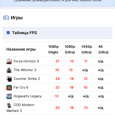
Сравнение производительности для AMD Radeon 660M
Игры
Таблица FPS
1080p
1080p
1440p
4K
Название игры
(High)
(Ultra)
(Ultra)
(Ultra)
Forza Horizon 5
27
13
11
н/д
The Witcher 3
10
12
н/д
н/д
Counter Strike 2
24
18
12
н/д
Far Cry 6
22
18
10
н/д
Hogwarts Legacy
12
н/д
н/д
н/д
COD Modern
20
16
13
н/д
Warfare 3