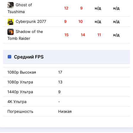
Ghost of
12
9
н/д
н/д
Tsushima
Cyberpunk 2077
9
10
н/д
н/д
Shadow of the
15
14
11
н/д
Tomb Raider
Средний FPS
1080p Высокая
17
1080p Ультра
13
1440p Ультра
9
4K Ультра
-
Погрешность
Низкая