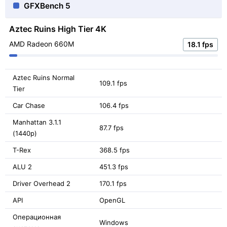
GFXBench 5
Aztec Ruins High Tier 4K
AMD Radeon 660M
18.1 fps
Aztec Ruins Normal
109.1 fps
Tier
Car Chase
106.4 fps
Manhattan 3.1.1
87.7 fps
(1440p)
T-Rex
368.5 fps
ALU 2
451.3 fps
Driver Overhead 2
170.1 fps
API
OpenGL
Операционная
Windows