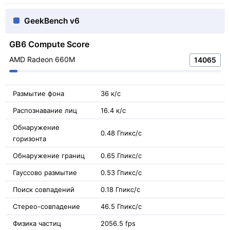
GeekBench v6
GB6 Compute Score
AMD Radeon 660M
14065
Размытие фона
36 к/с
Распознавание лиц
16.4 к/с
Обнаружение
0.48 Гпикс/с
горизонта
Обнаружение границ
0.65 Гпикс/с
Гауссово размытие
0.53 Гпикс/с
Поиск совпадений
0.18 Гпикс/с
Стерео-совпадение
46.5 Гпикс/с
Физика частиц
2056.5 fps