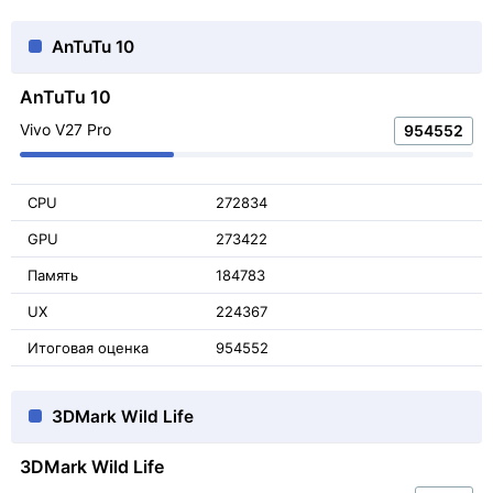
AnTuTu 10
AnTuTu 10
Vivo V27 Pro
954552
CPU
272834
GPU
273422
Память
184783
UX
224367
Итоговая оценка
954552
3DMark Wild Life
3DMark Wild Life