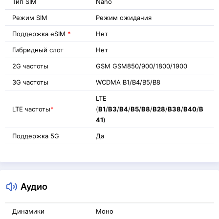
Тип SIM
Nano
Режим SIM
Режим ожидания
Поддержка eSIM
*
Нет
Гибридный слот
Нет
2G частоты
GSM GSM850/900/1800/1900
3G частоты
WCDMA B1/B4/B5/B8
LTE
LTE частоты
*
(
B1
/
B3
/
B4
/
B5
/
B8
/
B28
/
B38
/
B40
/
B
41
)
Поддержка 5G
Да
Аудио
Динамики
Моно